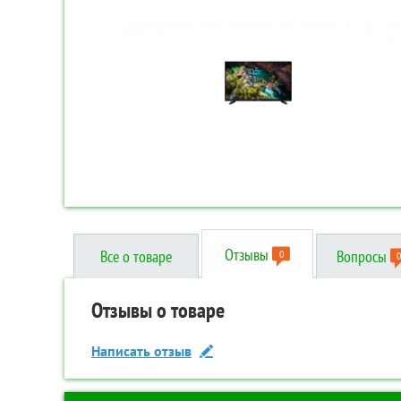
Отзывы
Все о товаре
Вопросы
0
0
Отзывы о товаре
Вопросы о товаре
Технические характеристики
Написать отзыв
Задать вопрос
Дополнительные
Код товара:
TR-00087000
Бренд:
Erisson