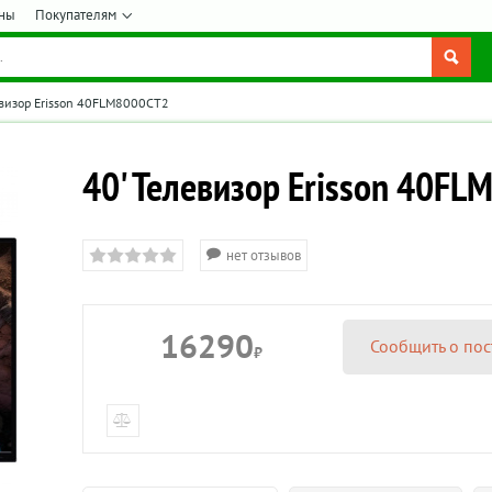
ны
Покупателям
евизор Erisson 40FLM8000CT2
40' Телевизор Erisson 40F
нет отзывов
16290
Сообщить о пос
₽