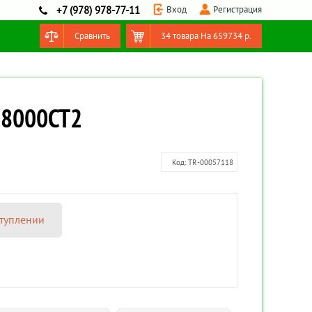
Вход
Регистрация
+7 (978) 978-77-11
Сравнить
34 товара
На
659734
р.
Оформить заказ
LM8000CT2
Код:
TR-00057118
туплении