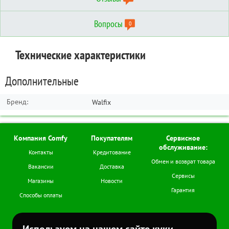
Вопросы
0
Отзывы о товаре
Вопросы о товаре
Технические характеристики
Сортировать по:
Сортировать по:
по дате
по дате
по полезности
по полезности
Дополнительные
Написать отзыв
Задать вопрос
Бренд:
Walfix
Компания Comfy
Покупателям
Сервисное
обслуживание:
Контакты
Кредитование
Обмен и возврат товара
Вакансии
Доставка
Сервисы
Магазины
Новости
Гарантия
Способы оплаты
Мы в соцсетях