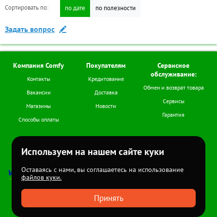
Сортировать по:
Сортировать по:
по дате
по дате
по полезности
по полезности
Дополнительные
Написать отзыв
Задать вопрос
Бренд:
Erisson
Диагональ экрана
40
(дюймов):
Компания Comfy
Покупателям
Сервисное
обслуживание:
Контакты
Кредитование
Аксессуары для товара
Обмен и возврат товара
Вакансии
Доставка
Сервисы
Магазины
Новости
595
Код товара:
TR-00031309
Гарантия
Способы оплаты
Мы в соцсетях
Используем на нашем сайте куки
+7 (978) 978-77-11
Пн-Сб (с 9.00 до 18.00)
Оставаясь с нами, вы соглашаетесь на использование
файлов куки.
Все права
защищены
2026
Принять
<
>