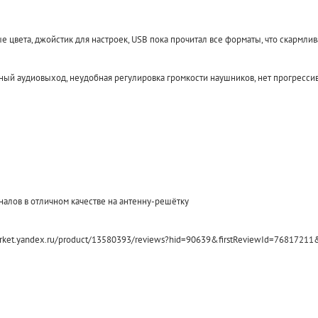
Код товара:
TR
Код товара:
TR-00065595
 цвета, джойстик для настроек, USB пока прочитал все форматы, что скармлив
ный аудиовыход, неудобная регулировка громкости наушников, нет прогресси
KV, JPEG
Кронштейн для TV S
Антенна Noname Favorit
Wallmount 35-
налов в отличном качестве на антенну-решётку
3790
590
₽
₽
//market.yandex.ru/product/13580393/reviews?hid=90639&firstReviewId=768172
КУПИТЬ
КУПИТЬ
КУПИТЬ В ОДИН КЛ
КУПИТЬ В ОДИН КЛИК
Товар в наличии
Товар в наличии