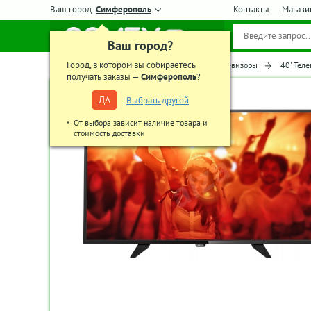
Ваш город:
Симферополь
Контакты
Магази
Ваш город?
Город, в котором вы собираетесь
Главная
Телевизоры, аудио-видео
Телевизоры
40' Тел
получать заказы —
Симферополь
?
ДА
Выбрать другой
От выбора зависит наличие товара и
стоимость доставки