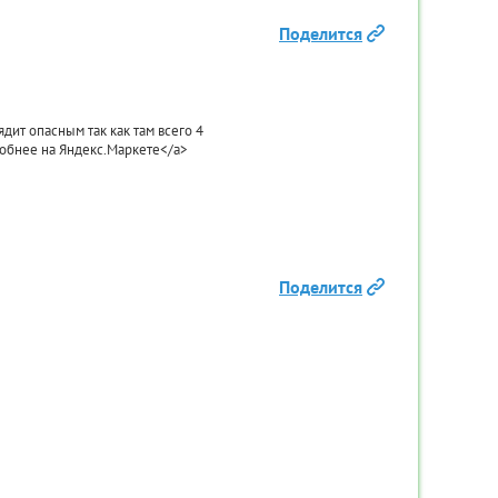
Поделится
ит опасным так как там всего 4
робнее на Яндекс.Маркете</a>
ITech
Кронштейн для TV Spektral
Кронштей
Wallmount 26-32
3490
1
₽
Поделится
КУПИТЬ
ИК
КУПИТЬ В ОДИН КЛИК
КУПИ
Товар в наличии
То
>