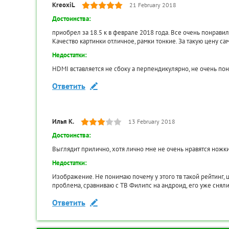
KreoxiL
21 February 2018
Максимальная потребляемая
46 (Ватт)
мощность:
Достоинства:
Функция TimeShift:
Есть
приобрел за 18.5 к в феврале 2018 года. Все очень понравило
Качество картинки отличное, рамки тонкие. За такую цену са
Размеры с подставкой
918x570x257 мм
(ШxВxГ):
Недостатки:
Вес с подставкой:
9.1 кг
HDMI вставляется не сбоку а перпендикулярно, не очень пон
Размеры без подставки
918x531x77 мм
Ответить
(ШxВxГ):
Вес без подставки:
8.8 кг
Страна производитель:
Россия
Илья К.
13 February 2018
Мощность звука:
16 Вт (2x8 Вт)
Достоинства:
Яркость:
200 кд/м2
Выглядит прилично, хотя лично мне не очень нравятся ножки.
Запись видео:
на USB-накопитель
Недостатки:
Изображение. Не понимаю почему у этого тв такой рейтинг, 
Поддержка DVB-T:
DVB-T MPEG4
проблема, сравниваю с ТВ Филипс на андроид, его уже снял
Поддержка Wi-Fi:
нет
Ответить
Версия интерфейса HDMI:
HDMI 1.4
Возможность крепления на
есть