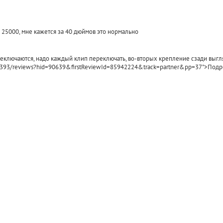
ой 25000, мне кажется за 40 дюймов это нормально
еключаются, надо каждый клип переключать, во-вторых крепление сзади выгляд
3580393/reviews?hid=90639&firstReviewId=85942224&track=partner&pp=37">Под
Кронштейн для TV 
---
LCD 102
990
590
₽
₽
КУПИТЬ
КУПИТЬ
КУПИТЬ В ОДИН КЛИК
КУПИТЬ В ОДИН КЛ
Товар в наличии
Товар в наличии
<