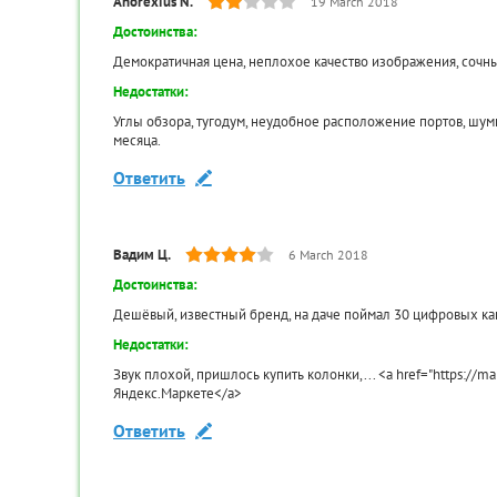
есть
Anorexius N.
19 March 2018
Код товара:
TR-00035067
Телетекст:
Достоинства:
есть
Демократичная цена, неплохое качество изображения, сочные
Мощность звука (Вт):
10
Недостатки:
Система звука:
два динамика
Углы обзора, тугодум, неудобное расположение портов, шум
Объемное звучание:
Есть
месяца.
Декодеры аудио:
Dolby Digital, DTS
Ответить
Поддерживаемые форматы:
MP3, WMA, MPEG4, M
Входы:
SCART, HDMI x2, USB
Вадим Ц.
6 March 2018
Выходы:
оптический
Антенна для TV РЭМО
Достоинства:
Кол-во HDMI:
3
Альфа Н-111-01
Дешёвый, известный бренд, на даче поймал 30 цифровых ка
Кол-во USB:
2
490
Недостатки:
₽
Разъем для наушников:
есть
Звук плохой, пришлось купить колонки,... <a href="https:
Поддержка 24p True Cinema:
Есть
Яндекс.Маркете</a>
КУПИТЬ
Таймер сна:
Есть
Ответить
КУПИТЬ В ОДИН КЛИК
Защита от детей:
Есть
Товар в наличии
Размеры VESA:
200×200 мм