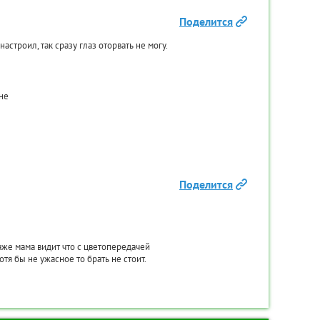
Поделится
астроил, так сразу глаз оторвать не могу.
не
Поделится
аже мама видит что с цветопередачей
я бы не ужасное то брать не стоит.