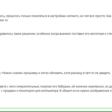
сь, пришлось только покопаться в настройках немного, но там все просто. Как н
мое то
равилось такое решение, особенно когда вначале поставил его вплотную к сте
 Можно скачать прошивку и легко обновить, хотя разницу в чём то не увидеть.
цвета с него омерзительные, покупал его бабушке, ей конечно нормально, но д
и с продажи и монитором для компьютера. В общем если нужно изображение хот