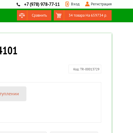
Вход
Регистрация
+7 (978) 978-77-11
Сравнить
34 товара
На
659734
р.
Оформить заказ
T4101
Код:
TR-00013729
туплении