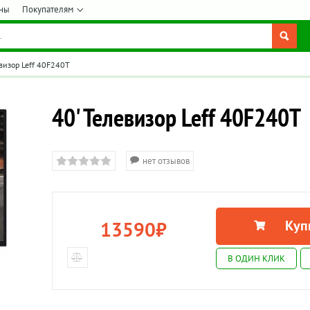
ны
Покупателям
евизор Leff 40F240T
40' Телевизор Leff 40F240T
нет отзывов
13590
₽
Куп
В ОДИН КЛИК