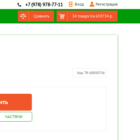
Вход
Регистрация
+7 (978) 978-77-11
Сравнить
34 товара
На
659734
р.
Оформить заказ
Код:
TR-00050756
ить
ЧАСТЯМИ