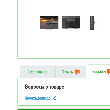
Вопросы
Все о товаре
Отзывы
0
0
Отзывы о товаре
Вопросы о товаре
Технические характеристики
Написать отзыв
Задать вопрос
Дополнительные
Код товара:
TR-00087000