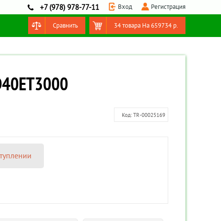
Вход
Регистрация
+7 (978) 978-77-11
Сравнить
34 товара
На
659734
р.
Оформить заказ
ED40ET3000
Код:
TR-00025169
туплении