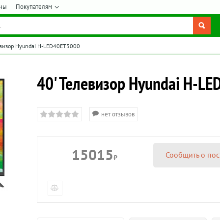
ны
Покупателям
евизор Hyundai H-LED40ET3000
40' Телевизор Hyundai H-L
нет отзывов
15015
Сообщить о пос
₽