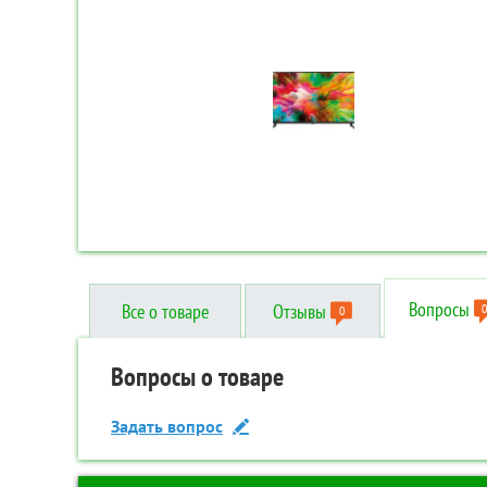
Вопросы
Все о товаре
Отзывы
0
0
Отзывы о товаре
Вопросы о товаре
Технические характеристики
Написать отзыв
Задать вопрос
Дополнительные
Код товара:
TR-00087000
Бренд:
Hyundai