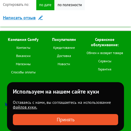
Сортировать по:
Сортировать по:
по дате
по дате
по полезности
по полезности
Дополнительные
Написать отзыв
Задать вопрос
Бренд:
Hisense
Диагональ экрана
40
(дюймов):
Компания Comfy
Покупателям
Сервисное
Разрешение:
FULLHD,1920x1080
обслуживание:
Контакты
Кредитование
Поддержка Smart TV:
есть
Обмен и возврат товара
Вакансии
Доставка
Операционная система:
VIDAA
Сервисы
Магазины
Новости
Гарантия
Способы оплаты
Аксессуары для товара
Мы в соцсетях
Используем на нашем сайте куки
595
Код товара:
TR-00031309
+7 (978) 978-77-11
Пн-Сб (с 9.00 до 18.00)
Оставаясь с нами, вы соглашаетесь на использование
файлов куки.
Все права
защищены
2026
Принять