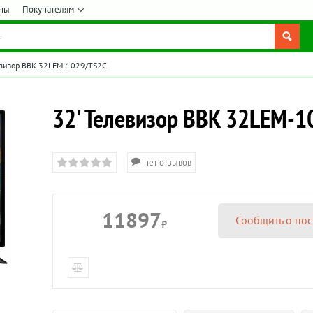
ны
Покупателям
евизор BBK 32LEM-1029/TS2C
32' Телевизор BBK 32LEM-
нет отзывов
11897
Сообщить о пос
₽