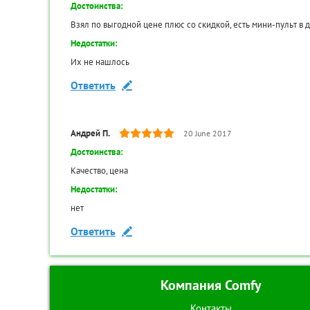
DVB-C MPEG4
Достоинства:
Код товара:
TR-00035067
DVB-T2 (наземное):
есть
Взял по выгодной цене плюс со скидкой, есть мини-пульт в 
Телетекст:
есть
Недостатки:
Мощность звука (Вт):
10
Их не нашлось
Система звука:
два динамика
Ответить
Объемное звучание:
Есть
Поддерживаемые форматы:
MP3, WMA, MPEG4, M
Андрей П.
20 June 2017
Входы:
AV, компонентный, V
Достоинства:
Выходы:
коаксиальный
Антенна для TV РЭМО
Качество, цена
Кол-во HDMI:
2
Альфа Н-111-01
Недостатки:
Кол-во USB:
1
нет
490
₽
Разъем для наушников:
есть
Ответить
Таймер сна:
Есть
КУПИТЬ
Защита от детей:
Есть
КУПИТЬ В ОДИН КЛИК
Размеры VESA:
200×100 мм
Компания Comfy
Товар в наличии
Максимальная потребляемая
42 (Ватт)
Контакты