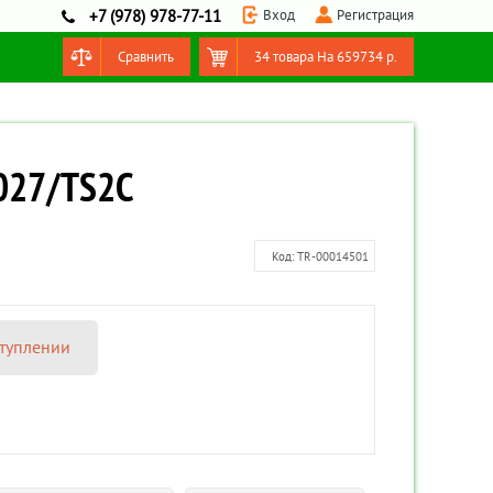
Вход
Регистрация
+7 (978) 978-77-11
Сравнить
34 товара
На
659734
р.
Оформить заказ
1027/TS2C
Код:
TR-00014501
туплении