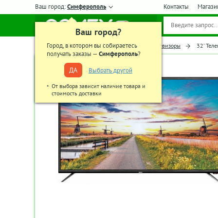
Ваш город:
Симферополь
Контакты
Магази
Ваш город?
Город, в котором вы собираетесь
Главная
Телевизоры, аудио-видео
Телевизоры
32' Тел
получать заказы —
Симферополь
?
ДА
Выбрать другой
От выбора зависит наличие товара и
стоимость доставки