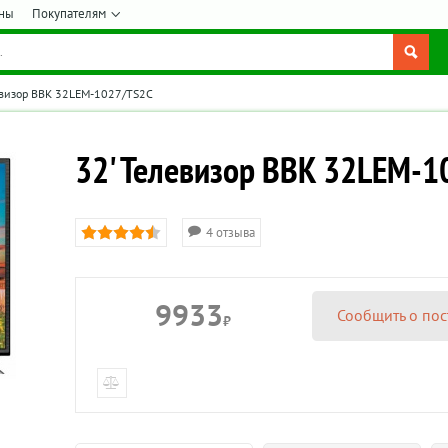
ны
Покупателям
евизор BBK 32LEM-1027/TS2C
32' Телевизор BBK 32LEM-
4 отзыва
9933
Сообщить о пос
₽