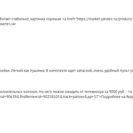
аботает стабильно, картинка хорошая. <a href="https://market.yandex.ru/produc
ркете</a>
Кронштейн для TV 
---
LCD 102
стройки. Легкий как пушинка. В комплекте идет запасной, очень удобный пульт
990
590
₽
₽
КУПИТЬ
КУПИТЬ
ополнительных колонок. Но чего можно ожидать от телевизора за 9000 руб... <a
ws?hid=90639&firstReviewId=90258105&track=partner&pp=37">Подробнее на Янд
КУПИТЬ В ОДИН КЛИК
КУПИТЬ В ОДИН КЛ
Товар в наличии
Товар в наличии
<