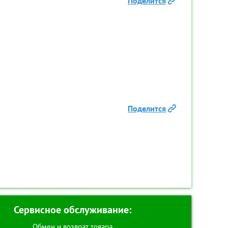
Поделится
-00031340
Код товара:
TR-00031341
Поделится
pektral
Кронштейн для TV Techlink
Кронштей
43
TLCD 3 B
2390
₽
КУПИТЬ
ИК
КУПИТЬ В ОДИН КЛИК
КУПИ
Сервисное обслуживание:
Товар в наличии
То
Обмен и возврат товара