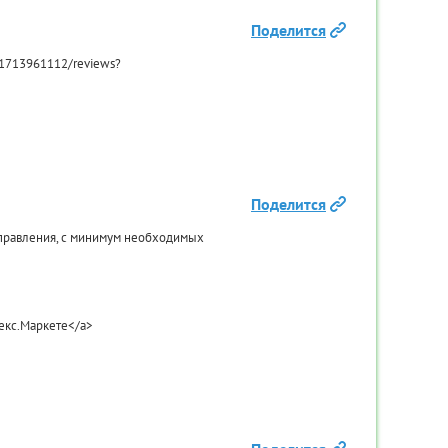
Поделится
t/1713961112/reviews?
ITech
Кронштейн для TV Spektral
Кронштей
Wallmount 26-32
Поделится
 управления, с минимум необходимых
3490
1
₽
КУПИТЬ
екс.Маркете</a>
ИК
КУПИТЬ В ОДИН КЛИК
КУПИ
Товар в наличии
То
>