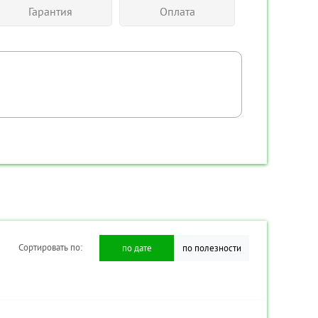
Гарантия
Оплата
ра
Сортировать по:
Сортировать по:
по дате
по дате
по полезности
по полезности
-00031309
Код товара:
TR-00031339