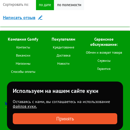
Сортировать по:
Сортировать по:
по дате
по дате
по полезности
по полезности
Дополнительные
Написать отзыв
Задать вопрос
Бренд:
ASANO
Диагональ экрана
32
(дюймов):
Компания Comfy
Покупателям
Сервисное
обслуживание:
Контакты
Кредитование
Аксессуары для товара
Обмен и возврат товара
Вакансии
Доставка
Сервисы
Магазины
Новости
595
Код товара:
TR-00031309
Гарантия
Способы оплаты
Мы в соцсетях
Используем на нашем сайте куки
+7 (978) 978-77-11
Пн-Сб (с 9.00 до 18.00)
Оставаясь с нами, вы соглашаетесь на использование
файлов куки.
Все права
защищены
2026
Принять
<
>