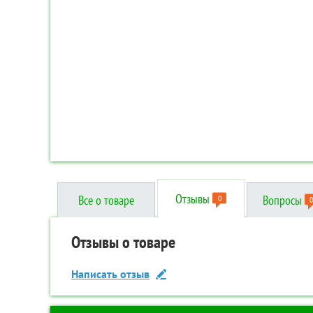
Отзывы
Все о товаре
Вопросы
0
0
Отзывы о товаре
Вопросы о товаре
Технические характеристики
Написать отзыв
Задать вопрос
Дополнительные
Код товара:
TR-00087000
Бренд:
Skyline