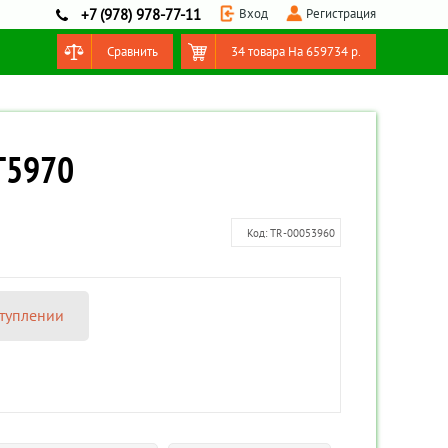
Вход
Регистрация
+7 (978) 978-77-11
Сравнить
34 товара
На
659734
р.
Оформить заказ
ST5970
Код:
TR-00053960
туплении