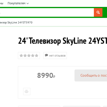
ны
Покупателям
евизор SkyLine 24YST5970
24' Телевизор SkyLine 24Y
нет отзывов
8990
Сообщить о пос
₽