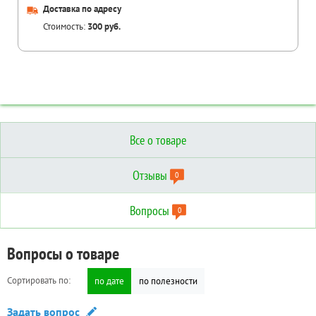
Доставка по адресу
Стоимость:
300 руб.
Все о товаре
Отзывы
0
Вопросы
0
Отзывы о товаре
Вопросы о товаре
Технические характеристики
Сортировать по:
Сортировать по:
по дате
по дате
по полезности
по полезности
Дополнительные
Написать отзыв
Задать вопрос