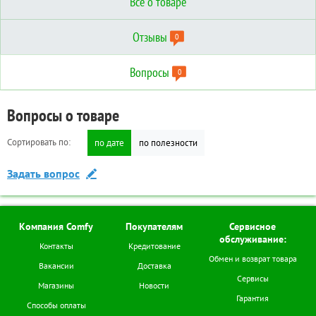
Все о товаре
Отзывы
0
Вопросы
0
Отзывы о товаре
Вопросы о товаре
Технические характеристики
Сортировать по:
Сортировать по:
по дате
по дате
по полезности
по полезности
Дополнительные
Написать отзыв
Задать вопрос
Бренд:
ASANO
Диагональ экрана
24
(дюймов):
Компания Comfy
Покупателям
Сервисное
Разрешение:
HD,1366x768
обслуживание:
Контакты
Кредитование
Поддержка Smart TV:
Нет
Обмен и возврат товара
Вакансии
Доставка
Операционная система:
без Smart TV
Сервисы
Магазины
Новости
Гарантия
Способы оплаты