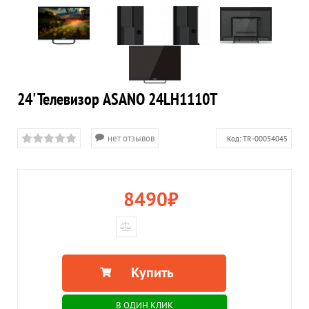
24' Телевизор ASANO 24LH1110T
нет отзывов
Код:
TR-00054045
8490
₽
Купить
В ОДИН КЛИК