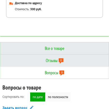
Доставка по адресу
Стоимость:
300 руб.
Все о товаре
Отзывы
0
Вопросы
0
Отзывы о товаре
Вопросы о товаре
Технические характеристики
Сортировать по:
Сортировать по:
по дате
по дате
по полезности
по полезности
Дополнительные
Написать отзыв
Задать вопрос