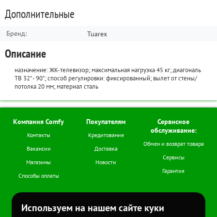
Сортировать по:
Сортировать по:
по дате
по дате
по полезности
по полезности
Дополнительные
Написать отзыв
Задать вопрос
Бренд:
Tuarex
Описание
назначение: ЖК-телевизор; максимальная нагрузка 45 кг; диагональ
ТВ 32" - 90"; способ регулировки: фиксированный; вылет от стены/
потолка 20 мм; материал сталь
Компания Comfy
Покупателям
Сервисное
обслуживание:
Контакты
Кредитование
Обмен и возврат товара
Вакансии
Доставка
Сервисы
Магазины
Новости
Гарантия
Способы оплаты
Мы в соцсетях
Используем на нашем сайте куки
+7 (978) 978-77-11