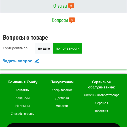
Отзывы
0
Вопросы
0
Отзывы о товаре
Вопросы о товаре
Технические характеристики
Сортировать по:
Сортировать по:
по дате
по дате
по полезности
по полезности
Дополнительные
Написать отзыв
Задать вопрос
Тип кондиционера:
Сплит-система
Бренд:
Rovex
Мощность BTU:
12000
Компания Comfy
Покупателям
Сервисное
обслуживание:
Обслуживаемая
Контакты
Кредитование
36
площадь м.кв:
Обмен и возврат товара
Вакансии
Доставка
Мощность при
Сервисы
3500
Магазины
Новости
охлаждении (Вт):
Гарантия
Способы оплаты
Мощность при обогреве
3500
(Вт):