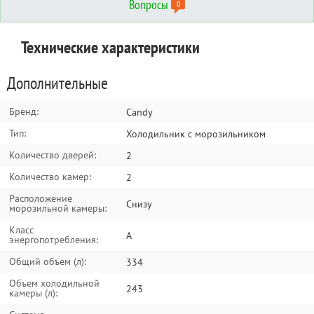
Вопросы
0
Отзывы о товаре
Вопросы о товаре
Технические характеристики
Сортировать по:
Сортировать по:
по дате
по дате
по полезности
по полезности
Дополнительные
Написать отзыв
Задать вопрос
Бренд:
Candy
Тип:
Холодильник с морозильником
Количество дверей:
2
Количество камер:
2
Расположение
Снизу
морозильной камеры:
Класс
A
энергопотребления:
Общий объем (л):
334
Объем холодильной
243
камеры (л):