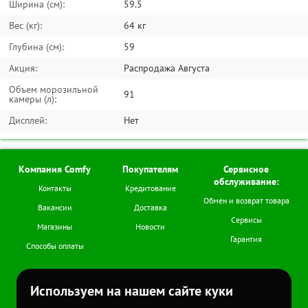
Ширина (см):
59.5
Вес (кг):
64 кг
Глубина (см):
59
Акция:
Распродажа Августа
Объем морозильной
91
камеры (л):
Дисплей:
Нет
Компания Comfy
Покупателям
Сервисное
обслуживание:
Контакты
Кредитование
Обмен и возврат товара
Вакансии
Доставка
Сервисы
Магазины
Новости
Гарантия
Способы оплаты
Мы в соцсетях
Используем на нашем сайте куки
+7 (978) 978-77-11