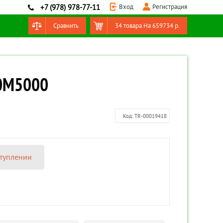
Вход
Регистрация
+7 (978) 978-77-11
Сравнить
34 товара
На
659734
р.
Оформить заказ
40M5000
Код:
TR-00019418
туплении