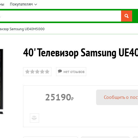
ны
Покупателям
евизор Samsung UE40M5000
40' Телевизор Samsung UE
нет отзывов
25190
Сообщить о пос
₽