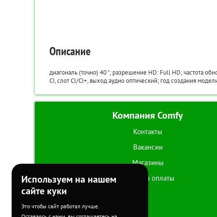
Описание
диагональ (точно) 40 "; разрешение HD: Full HD; частота об
CI, слот CI/CI+, выход аудио оптический; год создания моде
Компания Comfy
Контакты
Вакансии
Магазины
Используем на нашем
Способы оплаты
сайте куки
Это чтобы сайт работал лучше.
Оставаясь с нами, вы соглашаетесь на