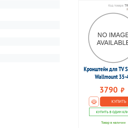
Код товара:
TR
Код товара:
TR-00065595
Кронштейн для TV S
Антенна Noname Favorit
Wallmount 35-
3790
590
₽
₽
КУПИТЬ
КУПИТЬ
КУПИТЬ В ОДИН КЛ
КУПИТЬ В ОДИН КЛИК
Товар в наличии
Товар в наличии