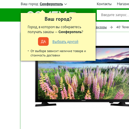
Ваш город:
Симферополь
Контакты
Магази
Ваш город?
Город, в котором вы собираетесь
Главная
Телевизоры, аудио-видео
Телевизоры
40' Тел
получать заказы —
Симферополь
?
ДА
Выбрать другой
От выбора зависит наличие товара и
стоимость доставки