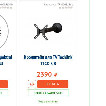
-00031340
Код товара:
TR-00031341
pektral
Кронштейн для TV Techlink
Кронштей
43
TLCD 3 B
2390
₽
КУПИТЬ
ИК
КУПИТЬ В ОДИН КЛИК
КУПИ
Товар в наличии
То