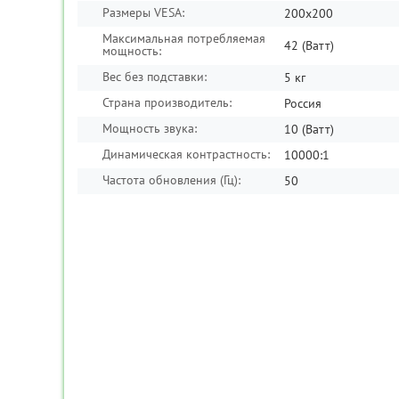
Размеры VESA:
200х200
Код товара:
TR-00035067
Максимальная потребляемая
42 (Ватт)
мощность:
Вес без подставки:
5 кг
Страна производитель:
Россия
Мощность звука:
10 (Ватт)
Динамическая контрастность:
10000:1
Частота обновления (Гц):
50
Антенна для TV РЭМО
Альфа Н-111-01
490
₽
КУПИТЬ
КУПИТЬ В ОДИН КЛИК
Товар в наличии