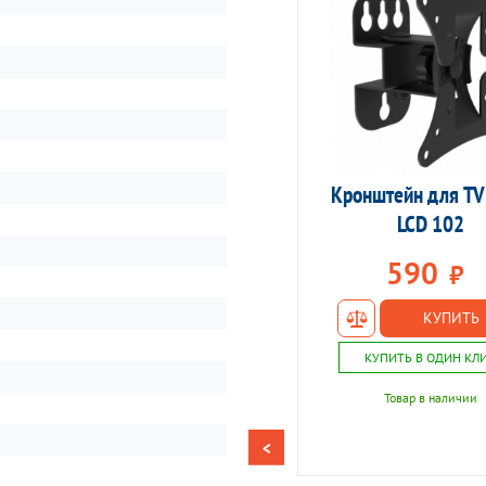
Кронштейн для TV 
Кронштейн для TV ITech PTRB-44
---
LCD 102
990
590
₽
₽
КУПИТЬ
КУПИТЬ
КУПИТЬ В ОДИН КЛИК
КУПИТЬ В ОДИН КЛ
2090
₽
Товар в наличии
Товар в наличии
3490
₽
1390
<