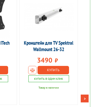
ITech
Кронштейн для TV Spektral
Кронштей
Антенна для TV BBK DA20
Чистящее сред
Wallmount 26-32
5163PUR 300
3490
1
₽
КУПИТЬ
ИК
КУПИТЬ В ОДИН КЛИК
КУПИ
990
₽
710
₽
Товар в наличии
То
₽
>