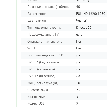
Диагональ экрана (дюймов):
40
Разрешение:
FULLHD,1920x1080
Цвет рамки:
Черный
Тип подсветки экрана:
Direct LED
Поддержка Smart TV:
есть
Операционная система:
Нет
Кронштейн для TV Buro
Кронштейн для TV ITech PB-4
Wi-Fi:
FL3S
Нет
Воспроизведение с USB:
Да
1490
₽
DVB-S2 (Спутниковое):
Да
DVB-C (кабельное):
Да
КУПИТЬ
DVB-T2 (наземное):
Да
КУПИТЬ В ОДИН КЛИК
Мощность звука (Вт):
10
690
₽
Товар в наличии
890
₽
Система звука:
2.0
Кол-во HDMI:
3
Кол-во USB:
2