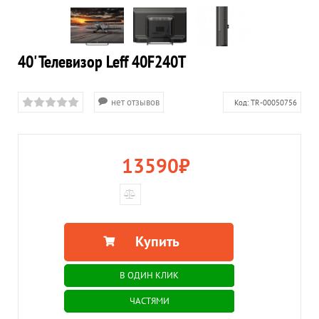
40' Телевизор Leff 40F240T
нет отзывов
Код:
TR-00050756
13590
₽
Купить
В ОДИН КЛИК
ЧАСТЯМИ