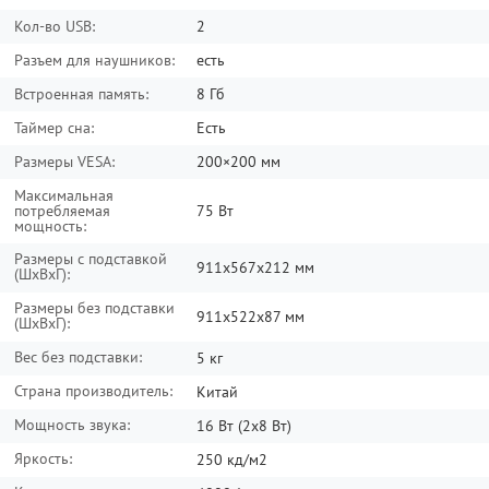
- экранный интерфейс в ТВ режиме (мелкие шрифты,
Кол-во USB:
нельзя при сканировании цифры отключить запоминание
2
закрытых каналов - приходится в ручную потом удалять) -
Разъем для наушников:
есть
скорость переключения между каналами (на более
старом LG быстрее) - хлипкие, неустойчивые ножки -
Встроенная память:
8 Гб
невысокая максимальная яркость, не важно отображает
полутона (первоначальная настройка изображения
Таймер сна:
Есть
обязательна!) - минимальное количество настроек
картинки и звука - эргономика пульта (множество мелких
Размеры VESA:
200×200 мм
кнопок) - слабая начинка Смарт ТВ (на фильмах с высоким
битрейтом местами подтормаживает)
Максимальная
потребляемая
75 Вт
мощность:
Ответить
Размеры с подставкой
911x567x212 мм
(ШxВxГ):
Аноним
18 December 2018
Размеры без подставки
Поделится
911x522x87 мм
(ШxВxГ):
Достоинства:
внешний вид и характеристики
Вес без подставки:
5 кг
Ответить
Страна производитель:
Китай
Мощность звука:
16 Вт (2х8 Вт)
Саша П.
11 December 2018
Яркость:
250 кд/м2
Поделится
Достоинства: