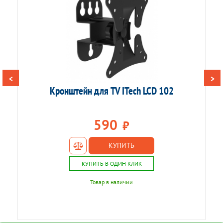
этого хватает. В диалоге со службой поддержки, чтобы
убрать это ограничение.
Ответить
<
>
Кронштейн для TV ITech LCD 102
К
590
₽
КУПИТЬ
КУПИТЬ В ОДИН КЛИК
Товар в наличии