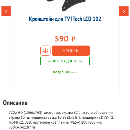
<
>
Кронштейн для TV ITech LCD 102
К
590
₽
КУПИТЬ
КУПИТЬ В ОДИН КЛИК
Товар в наличии
Описание
720p HD (1366x768); диагональ экрана 32"; частота обновления
экрана 60 Гц; мощность звука 10 Вт (2х5 Вт); поддержка DVB-T2;
HDMI x2, USB; настенное крепление (VESA) 200×200 мм;
730x474x187 мм