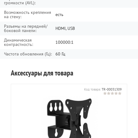
громкости (AVL):
Возможность крепления
есть
на стену:
Разъемы на передней/
HDMI, USB
боковой панели:
Динамическая
100000:1
контрастность:
Частота обновления (Гц):
60 Гц
Аксессуары для товара
595
Код товара:
TR-00031309