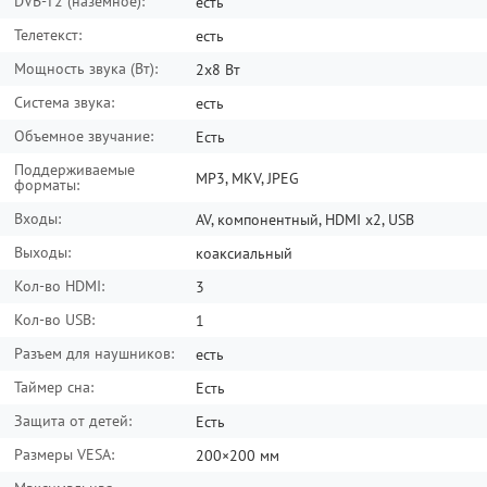
DVB-T2 (наземное):
есть
Телетекст:
есть
Мощность звука (Вт):
2х8 Вт
Система звука:
есть
Объемное звучание:
Есть
Поддерживаемые
MP3, MKV, JPEG
форматы:
Входы:
AV, компонентный, HDMI x2, USB
Выходы:
коаксиальный
Кол-во HDMI:
3
Кол-во USB:
1
Разъем для наушников:
есть
Таймер сна:
Есть
Защита от детей:
Есть
Размеры VESA:
200×200 мм