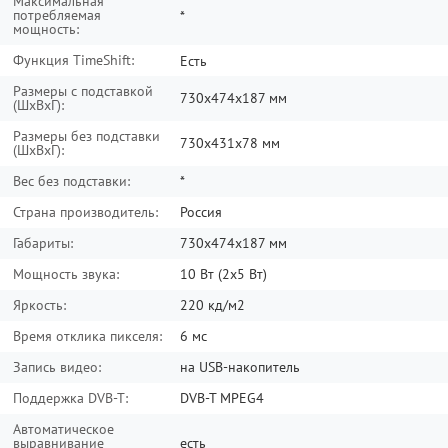
Максимальная
потребляемая
*
мощность:
Функция TimeShift:
Есть
Размеры с подставкой
730x474x187 мм
(ШxВxГ):
Размеры без подставки
730x431x78 мм
(ШxВxГ):
Вес без подставки:
*
Страна производитель:
Россия
Габариты:
730x474x187 мм
Мощность звука:
10 Вт (2х5 Вт)
Яркость:
220 кд/м2
Время отклика пикселя:
6 мс
Запись видео:
на USB-накопитель
Поддержка DVB-T:
DVB-T MPEG4
Автоматическое
выравнивание
есть