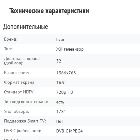
Отзывы о товаре
Вопросы о товаре
Технические характеристики
Сортировать по:
Сортировать по:
по дате
по дате
по полезности
по полезности
Дополнительные
Написать отзыв
Задать вопрос
Бренд:
Econ
Тип:
ЖК-телевизор
Игорь Кузнецов
23 October 2020
Диагональ экрана
32
Поделится
(дюймов):
Комментарий:
Все хорошо
Разрешение:
1366x768
Достоинства:
Формат экрана:
16:9
Доставка
Стандарт HDTV:
720p HD
Недостатки:
Тип подсветки экрана:
есть
Нет
Угол обзора:
178°
Ответить
Поддержка Smart TV:
Нет
DVB-C (кабельное):
DVB-C MPEG4