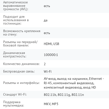
Автоматическое
выравнивание
есть
громкости (AVL):
Подходит для
использования в
да
гостиницах:
Возможность крепления
есть
на стену:
Разъемы на передней/
HDMI, USB
боковой панели:
Динамическая
100000:1
контрастность:
Количество динамиков:
2
Беспроводная связь:
Wi-Fi
AV-вход, выход на наушники, Ethernet -
Разъемы и интерфейсы:
RJ-45, компонентный видеовход,
композитный видеовход, вход HD
Стандарт Wi-Fi:
802.11b, 802.11g, 802.11n
Поддержка
MKV, MP3
мультимедиа: