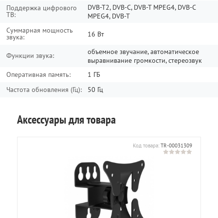
DVB-T2, DVB-C, DVB-T MPEG4, DVB-C
Поддержка цифрового
ТВ:
MPEG4, DVB-T
Суммарная мощность
16 Вт
звука:
объемное звучание, автоматическое
Функции звука:
выравнивание громкости, стереозвук
Оперативная память:
1 ГБ
Частота обновления (Гц):
50 Гц
Аксессуары для товара
595
Код товара:
TR-00031309