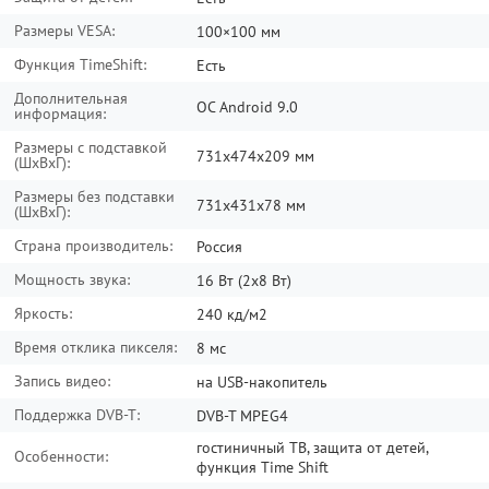
Размеры VESA:
100×100 мм
Функция TimeShift:
Есть
Дополнительная
ОС Android 9.0
информация:
Размеры с подставкой
731x474x209 мм
(ШxВxГ):
Размеры без подставки
731x431x78 мм
(ШxВxГ):
Страна производитель:
Россия
Мощность звука:
16 Вт (2x8 Вт)
Яркость:
240 кд/м2
Время отклика пикселя:
8 мс
Запись видео:
на USB-накопитель
Поддержка DVB-T:
DVB-T MPEG4
гостиничный ТВ, защита от детей,
Особенности:
функция Time Shift