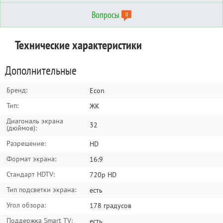
Вопросы
0
Отзывы о товаре
Вопросы о товаре
Технические характеристики
Сортировать по:
Сортировать по:
по дате
по дате
по полезности
по полезности
Дополнительные
Написать отзыв
Задать вопрос
Бренд:
Econ
Тип:
ЖК
Диагональ экрана
32
(дюймов):
Разрешение:
HD
Формат экрана:
16:9
Стандарт HDTV:
720p HD
Тип подсветки экрана:
есть
Угол обзора:
178 градусов
Поддержка Smart TV:
есть