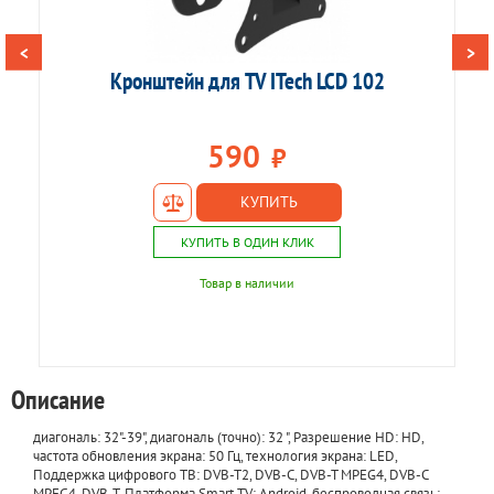
<
>
Кронштейн для TV ITech LCD 102
К
590
₽
КУПИТЬ
КУПИТЬ В ОДИН КЛИК
Товар в наличии
Описание
диагональ: 32"-39", диагональ (точно): 32 ", Разрешение HD: HD,
частота обновления экрана: 50 Гц, технология экрана: LED,
Поддержка цифрового ТВ: DVB-T2, DVB-C, DVB-T MPEG4, DVB-C
MPEG4, DVB-T, Платформа Smart TV: Android, беспроводная связь: