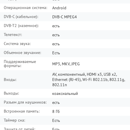
Операционная система:
Android
DVB-C (кабельное):
DVB-C MPEG4
DVB-T2 (наземное):
есть
Телетекст:
есть
Система звука:
есть
Объемное звучание:
Есть
Поддерживаемые
MP3, MKV, JPEG
форматы:
AV, компонентный, HDMI x3, USB x2,
Входы:
Ethernet (RJ-45), Wi-Fi 802.11b, 802.11g,
802.11n
Выходы:
коаксиальный
Разъем для наушников:
есть
Встроенная память:
8 Гб
Таймер сна:
Есть
Защита от детей:
Есть