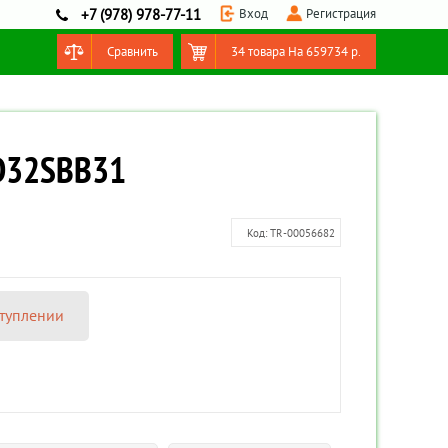
Вход
Регистрация
+7 (978) 978-77-11
Сравнить
34 товара
На
659734
р.
Оформить заказ
ED32SBB31
Код:
TR-00056682
туплении