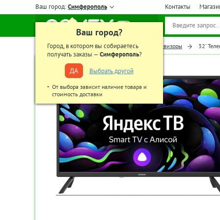
Ваш город:
Симферополь
Контакты
Магази
Ваш город?
Город, в котором вы собираетесь
Главная
Телевизоры, аудио-видео
Телевизоры
32' Тел
получать заказы —
Симферополь
?
ДА
Выбрать другой
От выбора зависит наличие товара и
стоимость доставки