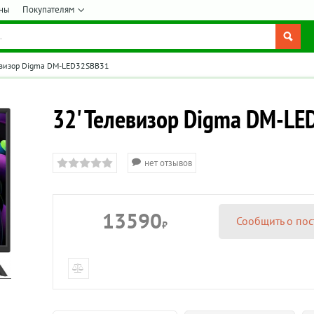
ны
Покупателям
евизор Digma DM-LED32SBB31
32' Телевизор Digma DM-L
нет отзывов
13590
Сообщить о пос
₽