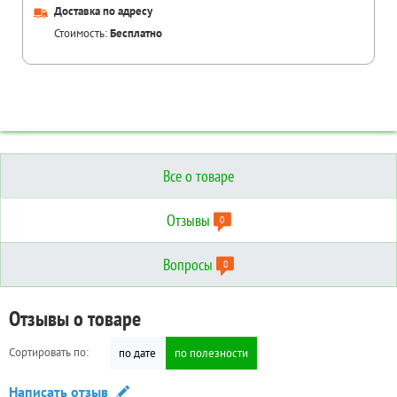
Доставка по адресу
Стоимость:
Бесплатно
Все о товаре
Отзывы
0
Вопросы
0
Отзывы о товаре
Вопросы о товаре
Технические характеристики
Сортировать по:
Сортировать по:
по дате
по дате
по полезности
по полезности
Дополнительные
Написать отзыв
Задать вопрос