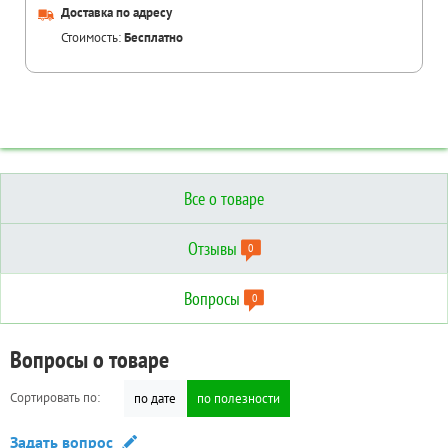
Доставка по адресу
Стоимость:
Бесплатно
Все о товаре
Отзывы
0
Вопросы
0
Отзывы о товаре
Вопросы о товаре
Технические характеристики
Сортировать по:
Сортировать по:
по дате
по дате
по полезности
по полезности
Дополнительные
Написать отзыв
Задать вопрос