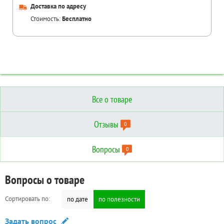
Доставка по адресу
Стоимость:
Бесплатно
Все о товаре
Отзывы
0
Вопросы
0
Отзывы о товаре
Вопросы о товаре
Технические характеристики
Сортировать по:
Сортировать по:
по дате
по дате
по полезности
по полезности
Дополнительные
Написать отзыв
Задать вопрос