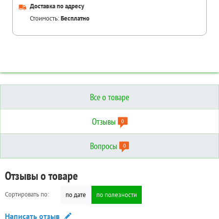
Доставка по адресу
Стоимость:
Бесплатно
Все о товаре
Отзывы
0
Вопросы
0
Отзывы о товаре
Вопросы о товаре
Технические характеристики
Сортировать по:
Сортировать по:
по дате
по дате
по полезности
по полезности
Дополнительные
Написать отзыв
Задать вопрос