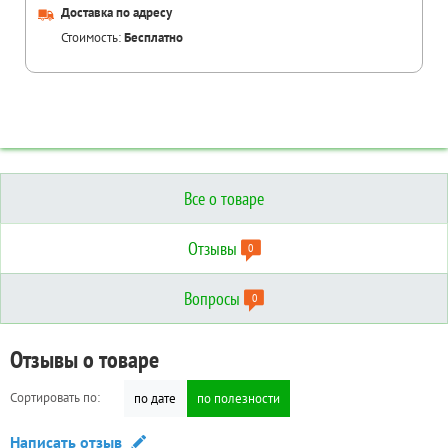
Доставка по адресу
Стоимость:
Бесплатно
Все о товаре
Отзывы
0
Вопросы
0
Отзывы о товаре
Вопросы о товаре
Технические характеристики
Сортировать по:
Сортировать по:
по дате
по дате
по полезности
по полезности
Дополнительные
Написать отзыв
Задать вопрос