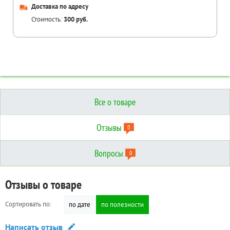
Доставка по адресу
Стоимость:
300 руб.
Все о товаре
Отзывы
0
Вопросы
0
Отзывы о товаре
Вопросы о товаре
Технические характеристики
Сортировать по:
Сортировать по:
по дате
по дате
по полезности
по полезности
Дополнительные
Написать отзыв
Задать вопрос