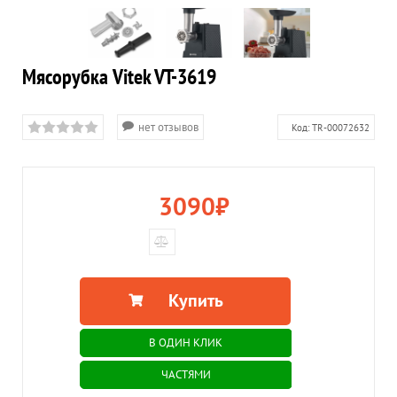
Мясорубка Vitek VT-3619
нет отзывов
Код:
TR-00072632
3090
₽
Купить
В ОДИН КЛИК
ЧАСТЯМИ